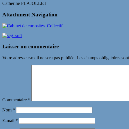
Catherine FLAJOLLET
Attachment Navigation
Laisser un commentaire
Votre adresse e-mail ne sera pas publiée.
Les champs obligatoires son
Commentaire
*
Nom
*
E-mail
*