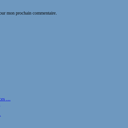
 pour mon prochain commentaire.
nces …
…
…