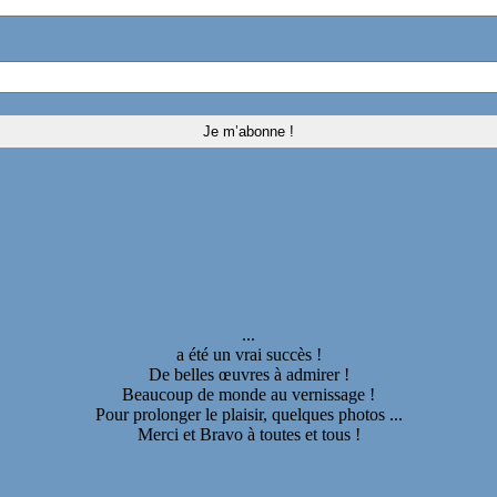
...
a été un vrai succès !
De belles œuvres à admirer !
Beaucoup de monde au vernissage !
Pour prolonger le plaisir, quelques photos ...
Merci et Bravo à toutes et tous !