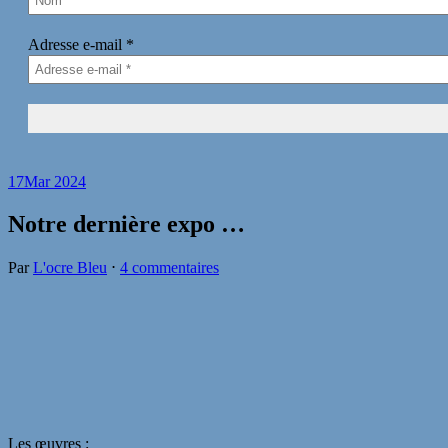
Adresse e-mail
*
17
Mar 2024
Notre dernière expo …
Par
L'ocre Bleu
⋅
4 commentaires
Les œuvres :