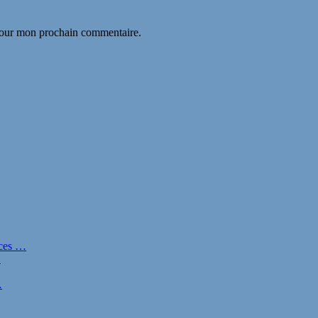
 pour mon prochain commentaire.
nces …
…
…