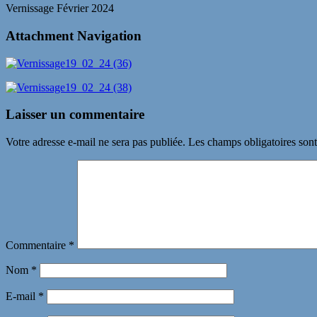
Vernissage Février 2024
Attachment Navigation
Laisser un commentaire
Votre adresse e-mail ne sera pas publiée.
Les champs obligatoires son
Commentaire
*
Nom
*
E-mail
*