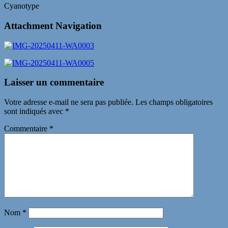
Cyanotype
Attachment Navigation
Laisser un commentaire
Votre adresse e-mail ne sera pas publiée.
Les champs obligatoires
sont indiqués avec
*
Commentaire
*
Nom
*