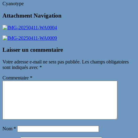
Cyanotype
Attachment Navigation
Laisser un commentaire
Votre adresse e-mail ne sera pas publiée.
Les champs obligatoires
sont indiqués avec
*
Commentaire
*
Nom
*