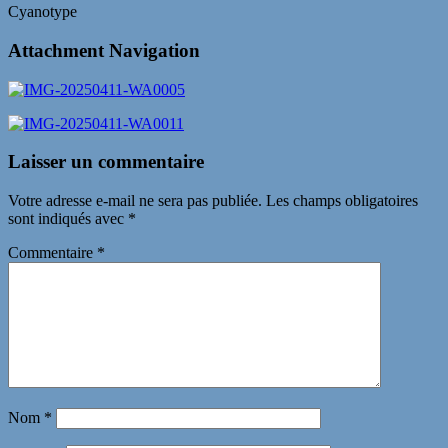
Cyanotype
Attachment Navigation
Laisser un commentaire
Votre adresse e-mail ne sera pas publiée.
Les champs obligatoires
sont indiqués avec
*
Commentaire
*
Nom
*