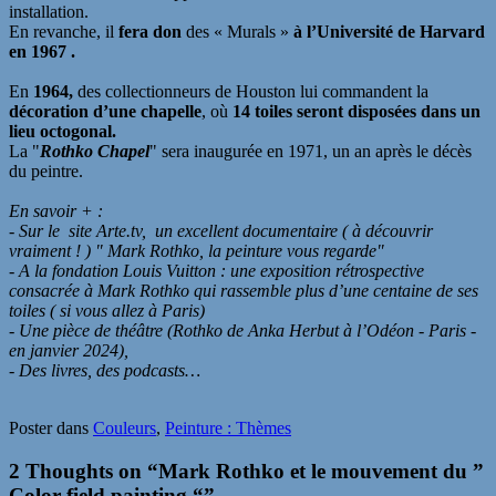
installation.
En revanche, il
fera don
des « Murals »
à l’Université de Harvard
en 1967 .
En
1964,
des collectionneurs de Houston lui commandent la
décoration d’une chapelle
, où
14 toiles seront disposées dans un
lieu octogonal.
La "
Rothko Chapel
" sera inaugurée en 1971, un an après le décès
du peintre.
En savoir + :
- Sur le site Arte.tv, un excellent documentaire ( à découvrir
vraiment ! ) " Mark Rothko, la peinture vous regarde"
- A la fondation Louis Vuitton : une exposition rétrospective
consacrée à Mark Rothko qui rassemble plus d’une centaine de ses
toiles ( si vous allez à Paris)
- Une pièce de théâtre (Rothko de Anka Herbut à l’Odéon - Paris -
en janvier 2024),
- Des livres, des podcasts…
Poster dans
Couleurs
,
Peinture : Thèmes
2 Thoughts on “
Mark Rothko et le mouvement du ”
Color field painting “
”