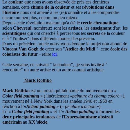
La
couleur
que nous avons observée de près ces dernières
semaines, cette
chimie de la couleur
et ses
révolutions dans
l'histoire
nous ont amené à les (re)connaître et à les comprendre
encore un peu plus, encore un peu mieux.
Depuis cette révolution majeure qu'a été le
cercle chromatique
selon
Chevreul,
nombreux sont les
artistes,
les
enseignant
d'art, les
scientifiques
qui ont cherché à percer tous les
secrets
de la couleur
et à " l'utiliser" dans différents modes d'expression.
Dans un précédent article nous avons évoqué le projet non abouti de
Vincent Van Gogh
de créer son "
Atelier du Midi
", cette
école des
coloristes du futur
- relire
ici
.
Cette semaine, en suivant " la couleur", je vous invite à "
rencontrer" un autre artiste et un autre courant artistique.
Mark Rothko
Mark Rothko
est un artiste qui fait partie du mouvement du
«
Color field painting
»
( littéralement «
peinture du champ coloré
»),
mouvement né à New York dans les années 1940 et 1950 en
réaction à l’
«
Action painting »
(«
peinture d'action
»)
Le «
C
olor field painting
» et l’«
Action painting »
forment les
deux principales tendances
de l'
Expressionnisme abstrait
américain
au
XX°siècle
.