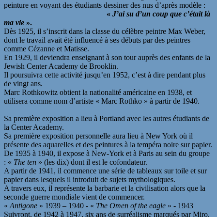
peinture en voyant des étudiants dessiner des nus d’après modèle :
«
J’ai su d’un coup que c’était là
ma vie
».
Dès 1925, il s’inscrit dans la classe du célèbre peintre Max Weber,
dont le travail avait été influencé à ses débuts par des peintres
comme Cézanne et Matisse.
En 1929, il deviendra enseignant à son tour auprès des enfants de la
Jewish Center Academy de Brooklin.
Il poursuivra cette activité jusqu’en 1952, c’est à dire pendant plus
de vingt ans.
Marc Rothkowitz obtient la nationalité américaine en 1938, et
utilisera comme nom d’artiste « Marc Rothko » à partir de 1940.
Sa première exposition a lieu à Portland avec les autres étudiants de
la Center Academy.
Sa première exposition personnelle aura lieu à New York où il
présente des aquarelles et des peintures à la tempéra noire sur papier.
De 1935 à 1940, il expose à New-York et à Paris au sein du groupe
: «
The ten
» (les dix) dont il est le cofondateur.
A partir de 1941, il commence une série de tableaux sur toile et sur
papier dans lesquels il introduit de sujets mythologiques.
A travers eux, il représente la barbarie et la civilisation alors que la
seconde guerre mondiale vient de commencer.
«
Antigone
» 1939 – 1940 - «
The Omen of the eagle
» - 1943
Suivront, de 1942 à 1947, six ans de surréalisme marqués par Miro.