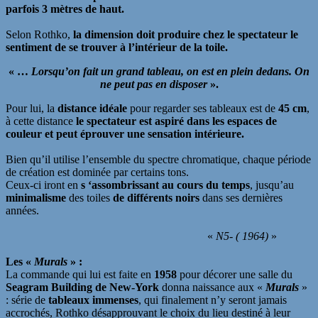
parfois 3 mètres de haut.
Selon Rothko,
la dimension doit produire chez le spectateur le
sentiment de se trouver à l’intérieur de la toile.
« …
Lorsqu’on fait un grand tableau, on est en plein dedans. On
ne peut pas en
disposer
».
Pour lui, la
distance idéale
pour regarder ses tableaux est de
45 cm
,
à cette distance
le spectateur est aspiré dans les espaces de
couleur et peut éprouver une sensation intérieure.
Bien qu’il utilise l’ensemble du spectre chromatique, chaque période
de création est dominée par certains tons.
Ceux-ci iront en
s ‘assombrissant au cours du temps
, jusqu’au
minimalisme
des toiles
de différents noirs
dans ses dernières
années.
«
N5- ( 1964)
»
Les «
Murals
» :
La commande qui lui est faite en
1958
pour décorer une salle du
Seagram Building de New-York
donna naissance aux «
Murals
»
: série de
tableaux immenses
, qui finalement n’y seront jamais
accrochés, Rothko désapprouvant le choix du lieu destiné à leur