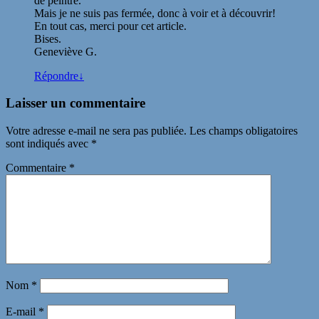
de peintre.
Mais je ne suis pas fermée, donc à voir et à découvrir!
En tout cas, merci pour cet article.
Bises.
Geneviève G.
Répondre
↓
Laisser un commentaire
Votre adresse e-mail ne sera pas publiée.
Les champs obligatoires
sont indiqués avec
*
Commentaire
*
Nom
*
E-mail
*