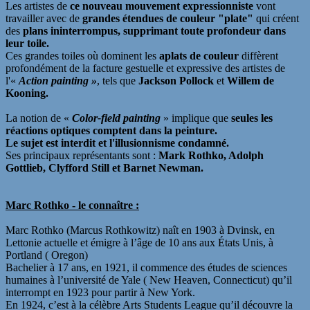
Les artistes de
ce nouveau mouvement expressionniste
vont
travailler avec de
grandes étendues de couleur "plate"
qui créent
des
plans ininterrompus, supprimant toute profondeur dans
leur toile.
Ces grandes toiles où dominent les
aplats de couleur
diffèrent
profondément de la facture gestuelle et expressive des artistes de
l'«
Action painting »
, tels que
Jackson Pollock
et
Willem de
Kooning.
La notion de «
Color-field painting
» implique que
seules les
réactions optiques comptent dans la peinture.
Le sujet est interdit et l'illusionnisme condamné.
Ses principaux représentants sont :
Mark Rothko, Adolph
Gottlieb, Clyfford Still et Barnet Newman.
Marc Rothko - le connaître :
Marc Rothko (Marcus Rothkowitz) naît en 1903 à Dvinsk, en
Lettonie actuelle et émigre à l’âge de 10 ans aux États Unis, à
Portland ( Oregon)
Bachelier à 17 ans, en 1921, il commence des études de sciences
humaines à l’université de Yale ( New Heaven, Connecticut) qu’il
interrompt en 1923 pour partir à New York.
En 1924, c’est à la célèbre Arts Students League qu’il découvre la