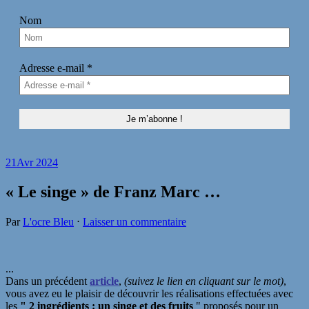
Nom
Adresse e-mail
*
21
Avr 2024
« Le singe » de Franz Marc …
Par
L'ocre Bleu
⋅
Laisser un commentaire
...
Dans un précédent
article
,
(suivez le lien en cliquant sur le mot)
,
vous avez eu le plaisir de découvrir les réalisations effectuées avec
les
" 2 ingrédients
: un singe et des fruits
" proposés pour un