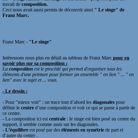
travail de
composition.
Ceci nous avait aussi permis de découvrir ainsi
" Le singe" de
Franz Marc.
Franz Marc -
"Le singe"
Intéressons nous plus en détail au tableau de Franz Marc
pour e
n
savoir plus sur sa composition :
La
composition
est le procédé qui permet d'organiser tous les
éléments d'une peinture pour former un ensemble " en lien " ... " en
lien" avec le sujet et ... vous.
-
Le dessin :
-
Pour "mieux voir" : on trace tout d’abord les
diagonales
pour
définir le
centre
d’une composition et voir ce qui se passe à partir de
ce centre.
-
La composition
ici
est
centrale
: le s
inge
est
bien posé au centre du
support,
il semble comme assis sur les diagonales
.
-
L’équilibre
est posé par des
éléments en symétrie
de part et
d’autre du centre .