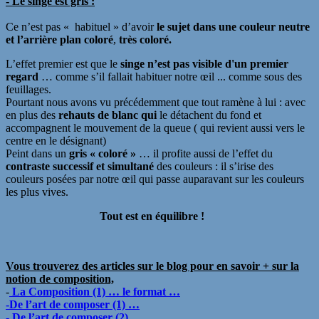
-
Le singe est gris :
Ce n’est pas « habituel » d’avoir
le sujet dans une couleur neutre
et l’arrière plan coloré
,
très coloré.
L’effet premier est que le
singe n’est pas visible d'un premier
regard
… comme s’il fallait habituer notre œil ... comme sous des
feuillages.
Pourtant nous avons vu précédemment que tout ramène à lui : avec
en plus des
rehauts de blanc qui
le détachent du fond et
accompagnent le mouvement de la queue ( qui revient aussi vers le
centre en le désignant)
Peint dans un
gris « coloré »
… il profite aussi de l’effet du
contraste successif et simultané
des couleurs : il s’irise des
couleurs posées par notre œil qui passe auparavant sur les couleurs
les plus vives.
Tout est en équilibre !
Vous trouverez des articles sur le blog pour en savoir + sur la
notion de
composition,
-
La Composition (1) … le format …
-De l’art de composer (1) …
- De l’art de composer (2) …