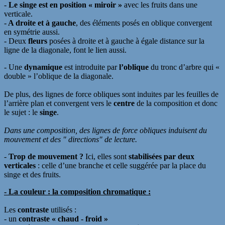
-
L
e singe e
st en position
« miroir »
avec les fruits dans une
verticale.
-
A droite et à gauche
, des éléments posés en oblique convergent
en symétrie aussi.
-
Deux
fleurs
posées à droite et à gauche
à égale distance
sur la
ligne de la diagonale,
font le lien aussi
.
- Une
dynamique
est introduite par
l’oblique
du tronc d’arbre qui «
double » l’oblique de la diagonale.
De plus, des lignes de force obliques sont induites par les feuilles de
l’arrière plan et convergent vers le
centre
de la composition et donc
le sujet : le
singe
.
Dans une composition, des lignes de force obliques induisent du
mouvement et des " directions" de lecture.
-
Trop de mouvement ?
Ici, elles sont
stabilisées par deux
verticales
: c
elle d’une branche et celle suggérée par la place du
singe et des fruits.
-
La couleur : la c
omposition chromatique
:
Le
s
contraste
utilisé
s
:
- un
contraste « chaud - froid »